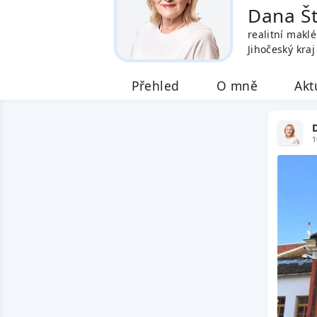
Dana Š
realitní maklé
Jihočeský kraj
Přehled
O mně
Akt
1