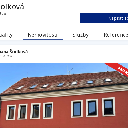
tolková
řka
Napsat z
uality
Nemovitosti
Služby
Referenc
Dana Štolková
0. 4. 2026
PRON