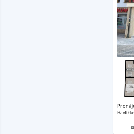
Pronáj
Havlíčk