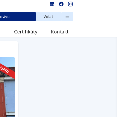
právu
Volat
e
Certifikáty
Kontakt
AJATO