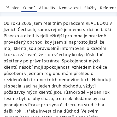
Přehled
O mně
Aktuality
Nemovitosti
Služby
Referenc
Od roku 2006 jsem realitním poradcem REAL BOXU v
Jižních Čechách, samozřejmě je mému srdci nejbližší
Písecko a okolí. Nejdůležitější pro mne je precizně
provedený obchod, kdy jsem si naprosto jistá, že
moji klienti jsou pravidelně informováni o každém
kroku a zároveň, že jsou všechny kroky důsledně
ošetřeny po právní stránce. Spokojenost mých
klientů násobí moji spokojenost. Vzhledem k délce
působení v jednom regionu mám přehled o
rezidenčních i komerčních nemovitostech. Nebuduji
si specializaci na jeden druh obchodu, vždyť i
požadavky mých klientů jsou různorodé – jeden rok
řešíme byt, druhý chatu, třetí rok hledáme byt na
pronájem v Praze pro syna či dceru na studiích a
další rok … třeba investici na důchod. Ve svém